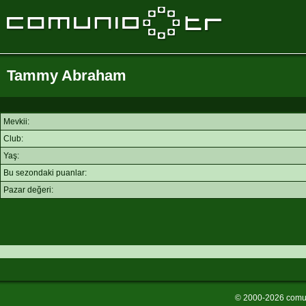
Tammy Abraham
Mevkii:
Club:
Yaş:
Bu sezondaki puanlar:
Pazar değeri:
© 2000-2026 comu